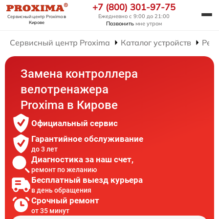
+7 (800) 301-97-75
Ежедневно с 9:00 до 21:00
Сервисный центр Proxima
в
Кирове
Позвонить
мне утром
Сервисный центр Proxima
Каталог устройств
Рем
Замена контроллера
велотренажера
Proxima в Кирове
Официальный сервис
Гарантийное обслуживание
до 3 лет
Диагностика за наш счет,
ремонт по желанию
Бесплатный выезд курьера
в день обращения
Срочный ремонт
от 35 минут