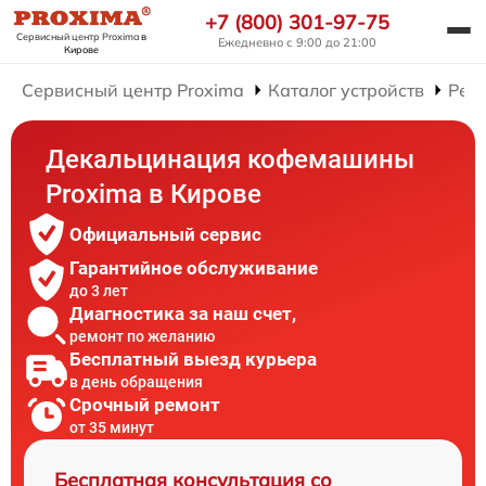
+7 (800) 301-97-75
Сервисный центр Proxima
в
Ежедневно с 9:00 до 21:00
Кирове
Сервисный центр Proxima
Каталог устройств
Рем
Декальцинация кофемашины
Proxima в Кирове
Официальный сервис
Гарантийное обслуживание
до 3 лет
Диагностика за наш счет,
ремонт по желанию
Бесплатный выезд курьера
в день обращения
Срочный ремонт
от 35 минут
Бесплатная консультация со