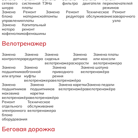
сетевого
системной
ТЭНа
фильтра
двигателя
переключателей
шнура
платы
режимов
Замена
Ремонт
Замена
Ремонт
Техническое
Ремонт
блока
материнской
помпы
редуктора
обслуживание
заварочного
управления
платы
узла
Замена
Капитальный
мотора
ремонт
кофемолки
кофемашины
Велотренажер
Замена
Замена
Замена
Замена
Замена платы
контроллера
редуктора
сиденья
датчика
или консоли
велотренажера
скорости
велотренажера
Замена
Замена
Замена
Замена шатуна
подшипника
обгонной
приводного
велотренажёра
или втулки
муфты
ремня
велотренажера
велотренажёра
Замена
Замена
Замена каретки
Замена педали
подшипников
подшипников
велотренажёра
велотренажёра
маховика
каретки
велотренажёра
велотренажёра
Ремонт
Техническое
отдельного
обслуживание
электронного
велотренажера
блока
оборудования
Беговая дорожка