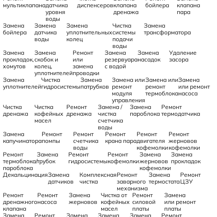
мультиклапана
датчика
диспенсеров
клапана
бойлера
клапана
уровня
дренажа
пара
воды
Замена
Замена
Замена
Чистка
Замена
бойлера
датчика
уплотнительных
системы
трансформатора
воды
колец
подачи
воды
Замена
Замена
Ремонт
Замена
Замена
Удаление
прокладок,
скобок и
или
резервуара
насадок
засора
хомутов
колец,
замена
с водой
уплотнителей
проводки
Замена
Чистка
Замена
Замена или
Замена или
Замена
уплотнителей
гидросистемы
патрубков
ремонт
ремонт
или ремонт
модуля
термоблока
насоса
управления
Чистка
Чистка
Ремонт
Замена /
Замена
Ремонт
дренажа
кофейных
дренажа
чистка
пароблока
термодатчика
масел
счетчика
воды
Замена
Ремонт
Ремонт
Ремонт
Ремонт
Ремонт
капучинатора
помпы
счетчика
крана пара
двигателя
жерновов
воды
кофемолки
кофемолки
Ремонт
Замена
Ремонт
Ремонт
Замена
Замена
термоблока/
трубок
гидросистемы
кофемолки
жерновов
прокладок
пароблока
кофемолки
Декальцинация
Замена
Комплексная
Ремонт
Замена
Ремонт
датчиков
чистка
заварного
термостата
ЦЗУ
механизма
Ремонт
Ремонт
Замена
Чистка от
Ремонт
Замена
дренажного
насоса
жерновов
кофейных
силовой
или ремонт
клапана
масел
платы
платы
Замена
Ремонт
Замена
Замена
Замена
Ремонт