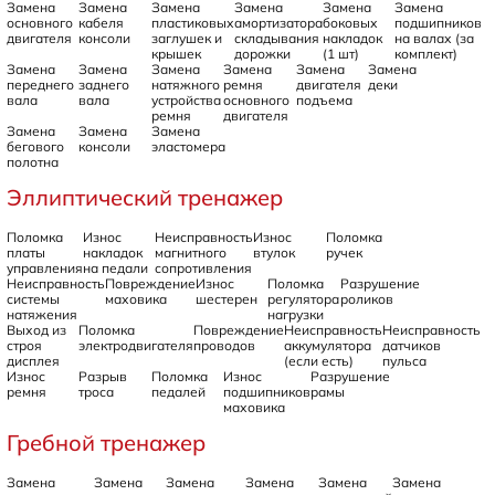
Замена
Замена
Замена
Замена
Замена
Замена
основного
кабеля
пластиковых
амортизатора
боковых
подшипников
двигателя
консоли
заглушек и
складывания
накладок
на валах (за
крышек
дорожки
(1 шт)
комплект)
Замена
Замена
Замена
Замена
Замена
Замена
переднего
заднего
натяжного
ремня
двигателя
деки
вала
вала
устройства
основного
подъема
ремня
двигателя
Замена
Замена
Замена
бегового
консоли
эластомера
полотна
Эллиптический тренажер
Поломка
Износ
Неисправность
Износ
Поломка
платы
накладок
магнитного
втулок
ручек
управления
на педали
сопротивления
Неисправность
Повреждение
Износ
Поломка
Разрушение
системы
маховика
шестерен
регулятора
роликов
натяжения
нагрузки
Выход из
Поломка
Повреждение
Неисправность
Неисправность
строя
электродвигателя
проводов
аккумулятора
датчиков
дисплея
(если есть)
пульса
Износ
Разрыв
Поломка
Износ
Разрушение
ремня
троса
педалей
подшипников
рамы
маховика
Гребной тренажер
Замена
Замена
Замена
Замена
Замена
Замена