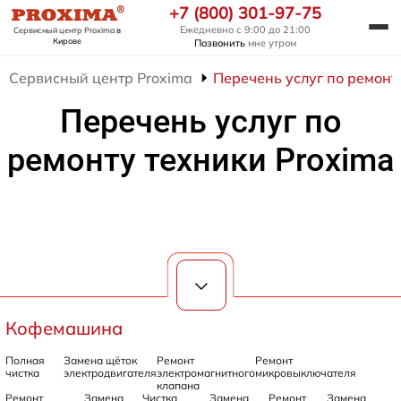
+7 (800) 301-97-75
Ежедневно с 9:00 до 21:00
Сервисный центр Proxima
в
Кирове
Позвонить
мне утром
Сервисный центр Proxima
Перечень услуг по ремонт
Перечень услуг по
ремонту техники Proxima
Кофемашина
Полная
Замена щёток
Ремонт
Ремонт
чистка
электродвигателя
электромагнитного
микровыключателя
клапана
Ремонт
Замена
Чистка
Замена
Ремонт
Замена